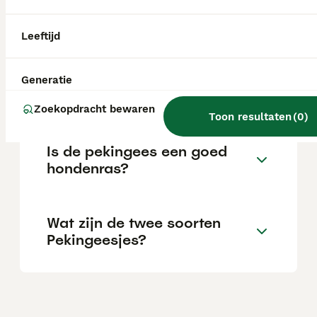
de kwaliteit en herkomst; een pup van
showkwaliteit kost doorgaans meer dan een
pup van huisdierkwaliteit.
Leeftijd
Wat is een Pekingees
Generatie
hondje?
Zoekopdracht bewaren
Toon resultaten
(
0
)
Is de pekingees een goed
hondenras?
Wat zijn de twee soorten
Pekingeesjes?