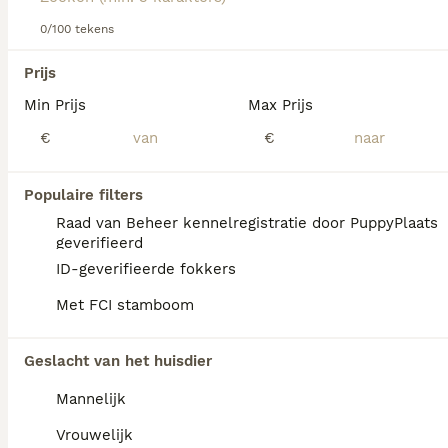
Lees onze
0/100 tekens
Pekingees adviespagina
voor informatie over dit
hondenras.
We hebben 0 Pekingees Honden ter adoptie
Prijs
in Waals Gewest gevonden.
Min Prijs
Max Prijs
Als je toekomstige resultaten wil zien voor deze 
exacte zoekopdracht, sla dan je zoekopdracht op en 
€
€
vind jouw perfecte hond:
Zoekopdracht bewaren
Populaire filters
Raad van Beheer kennelregistratie door PuppyPlaats
geverifieerd
FAQ's
ID-geverifieerde fokkers
Met FCI stamboom
Hoeveel kost een Pekingees-
Geslacht van het huisdier
puppy?
Mannelijk
De aanschaf van een Pekingees pup kan
aanzienlijk variëren in prijs afhankelijk van
Vrouwelijk