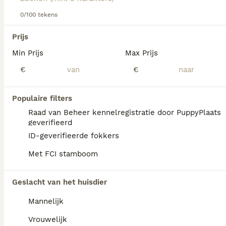
0/100 tekens
We hebben 0 Overig Honden ter adoptie in
Reusel-de Mierden gevonden.
Prijs
Als je toekomstige resultaten wil zien voor deze 
exacte zoekopdracht, sla dan je zoekopdracht op en 
Min Prijs
Max Prijs
vind jouw perfecte hond:
€
€
Zoekopdracht bewaren
Populaire filters
Raad van Beheer kennelregistratie door PuppyPlaats
geverifieerd
ID-geverifieerde fokkers
Met FCI stamboom
Geslacht van het huisdier
Mannelijk
Vrouwelijk