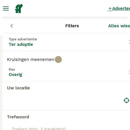
Adverte
Filters
Alles wis
Honden
Overig
Noord-Brabant
Reusel-de Mierden
Type advertentie
Overig Honden ter adoptie
Ter adoptie
in Reusel-de Mierden
Kruisingen meenemen
0 Honden gevonden
Ras
Overig
Filters
Overig
Alleen puur
Zoekopdracht bewaren
Sorteer
Uw locatie
Trefwoord