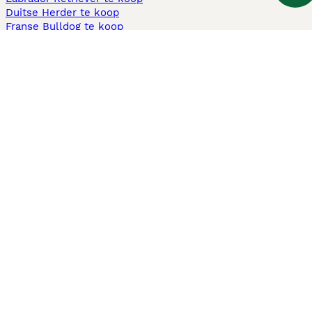
Duitse Herder te koop
Franse Bulldog te koop
Teckel ruwhaar te koop
Cavapoo te koop
Andere populaire pagina's
Honden te koop in Amsterdam
Pups te koop Limburg​
Pups te koop Friesland​
Honden te koop in Gelderland
Honden te koop in Den Haag
Honden te koop in Enschede
Adopteer hond in Nederland
Informatie
Over ons
Privacybeleid
Support
Pers
Voorwaarden
Pups verkopen