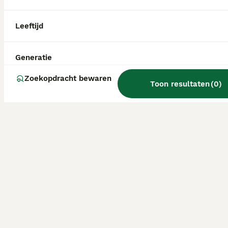
Leeftijd
Generatie
Zoekopdracht bewaren
Toon resultaten
(
0
)