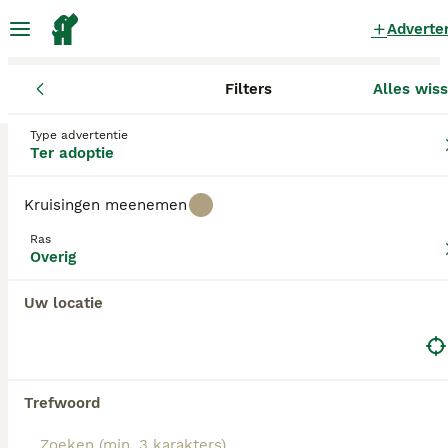
Adverte
Filters
Alles wis
Honden
Overig
Waals Gewest
Type advertentie
Overig Honden ter adoptie
Ter adoptie
in Waals Gewest
Kruisingen meenemen
0 Honden gevonden
Ras
Overig
Filters
Overig
Alleen puur
Zoekopdracht bewaren
Sorteer
Uw locatie
Trefwoord