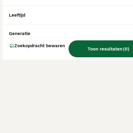
Leeftijd
Generatie
Zoekopdracht bewaren
Toon resultaten
(
0
)