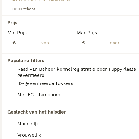
0/100 tekens
We hebben 0 Overig Honden ter adoptie in
Waals Gewest gevonden.
Prijs
Als je toekomstige resultaten wil zien voor deze 
exacte zoekopdracht, sla dan je zoekopdracht op en 
Min Prijs
Max Prijs
vind jouw perfecte hond:
€
€
Zoekopdracht bewaren
Populaire filters
Raad van Beheer kennelregistratie door PuppyPlaats
geverifieerd
honden in amsterdam
honden in tilburg
ID-geverifieerde fokkers
honden in rotterdam
honden in bergen op
honden in culemborg
zoom
Met FCI stamboom
honden in den haag
Geslacht van het huisdier
Mannelijk
Vrouwelijk