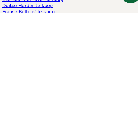
Duitse Herder te koop
Franse Bulldog te koop
Teckel ruwhaar te koop
Cavapoo te koop
Andere populaire pagina's
Honden te koop in Amsterdam
Pups te koop Limburg​
Pups te koop Friesland​
Honden te koop in Gelderland
Honden te koop in Den Haag
Honden te koop in Enschede
Adopteer hond in Nederland
Informatie
Over ons
Privacybeleid
Support
Pers
Voorwaarden
Pups verkopen