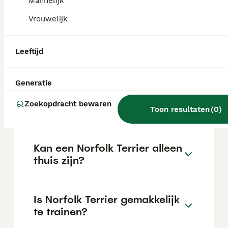
Mannelijk
de locatie.
Vrouwelijk
Wat is het karakter van een
Leeftijd
Norfolk Terrier?
Generatie
Hoeveel jaar leeft een
Zoekopdracht bewaren
Norfolk Terrier?
Toon resultaten
(
0
)
Kan een Norfolk Terrier alleen
thuis zijn?
Is Norfolk Terrier gemakkelijk
te trainen?