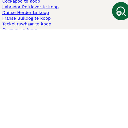
Cockapoo te koop
Labrador Retriever te koop
Duitse Herder te koop
Franse Bulldog te koop
Teckel ruwhaar te koop
Cavapoo te koop
Andere populaire pagina's
Honden te koop in Amsterdam
Pups te koop Limburg​
Pups te koop Friesland​
Honden te koop in Gelderland
Honden te koop in Den Haag
Honden te koop in Enschede
Adopteer hond in Nederland
Informatie
Over ons
Privacybeleid
Support
Pers