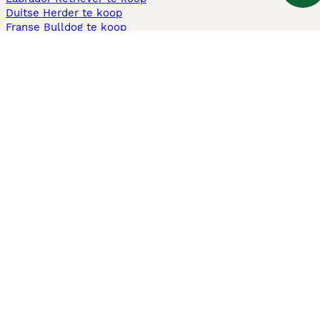
Duitse Herder te koop
Franse Bulldog te koop
Teckel ruwhaar te koop
Cavapoo te koop
Andere populaire pagina's
Honden te koop in Amsterdam
Pups te koop Limburg​
Pups te koop Friesland​
Honden te koop in Gelderland
Honden te koop in Den Haag
Honden te koop in Enschede
Adopteer hond in Nederland
Informatie
Over ons
Privacybeleid
Support
Pers
Voorwaarden
Pups verkopen