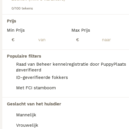
informatie over dit hondenras.
0/100 tekens
We hebben 0 Nachtvlinderhondje Honden ter
Prijs
adoptie in Noord-Holland gevonden.
Min Prijs
Max Prijs
Als je toekomstige resultaten wil zien voor deze 
exacte zoekopdracht, sla dan je zoekopdracht op en 
€
€
vind jouw perfecte hond:
Zoekopdracht bewaren
Populaire filters
Raad van Beheer kennelregistratie door PuppyPlaats
geverifieerd
ID-geverifieerde fokkers
honden in amsterdam
honden in rotterdam
Met FCI stamboom
honden in den haag
honden in tilburg
honden in bergen op
honden in culemborg
zoom
Geslacht van het huisdier
Mannelijk
Vrouwelijk