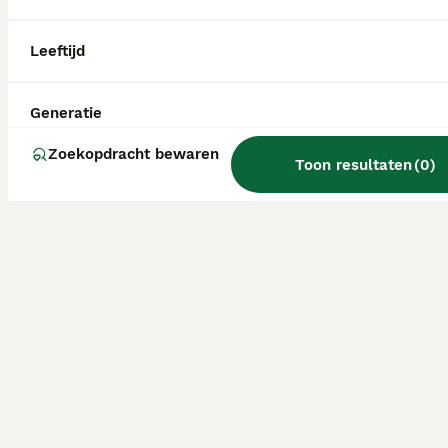
Leeftijd
Generatie
Zoekopdracht bewaren
Toon resultaten
(
0
)