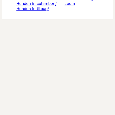
honden in culemborg
zoom
honden in tilburg