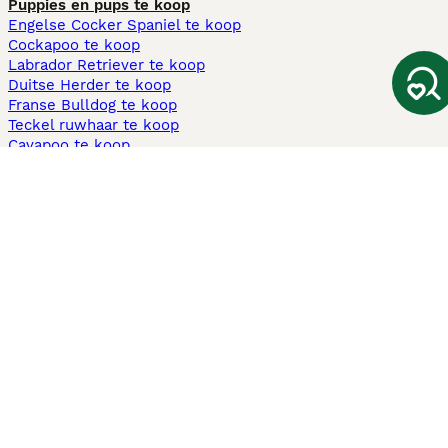
Puppies en pups te koop
Engelse Cocker Spaniel te koop
Cockapoo te koop
Labrador Retriever te koop
Duitse Herder te koop
Franse Bulldog te koop
Teckel ruwhaar te koop
Cavapoo te koop
Andere populaire pagina's
Honden te koop in Amsterdam
Pups te koop Limburg​
Pups te koop Friesland​
Honden te koop in Gelderland
Honden te koop in Den Haag
Honden te koop in Enschede
Adopteer hond in Nederland
Informatie
Over ons
Privacybeleid