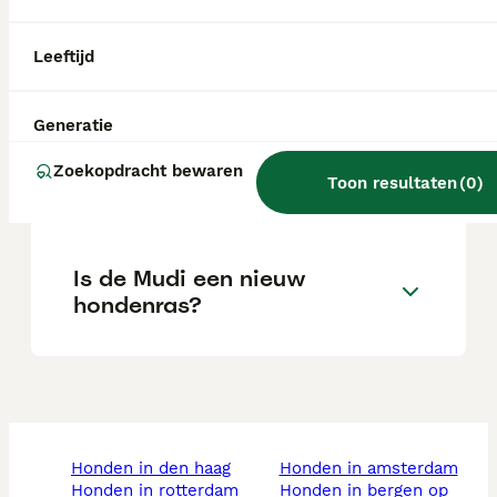
Wat is het karakter van een
Leeftijd
Mudi hond?
Generatie
Wat is de gemiddelde prijs
Zoekopdracht bewaren
Toon resultaten
(
0
)
van een Mudi puppy?
Is de Mudi een nieuw
hondenras?
honden in den haag
honden in amsterdam
honden in rotterdam
honden in bergen op