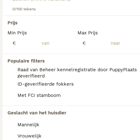
Lees onze Mudi adviespagina voor meer informatie over
0/100 tekens
dit ras.
We hebben 0 Mudi Honden ter adoptie in
Prijs
Reusel-de Mierden gevonden.
Min Prijs
Max Prijs
Als je toekomstige resultaten wil zien voor deze 
exacte zoekopdracht, sla dan je zoekopdracht op en 
€
€
vind jouw perfecte hond:
Zoekopdracht bewaren
Populaire filters
Raad van Beheer kennelregistratie door PuppyPlaats
geverifieerd
FAQ's
ID-geverifieerde fokkers
Met FCI stamboom
Wat kost een Mudi pup?
Geslacht van het huisdier
De aanschaf van een Mudi pup met
Mannelijk
stamboom vraagt een investering van
doorgaans 800 tot 1.500 euro.
Vrouwelijk