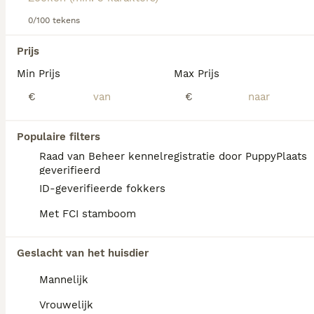
hondenras.
0/100 tekens
We hebben 0 Markiesje Honden ter adoptie in
Prijs
Mill en Sint Hubert gevonden.
Min Prijs
Max Prijs
Als je toekomstige resultaten wil zien voor deze 
exacte zoekopdracht, sla dan je zoekopdracht op en 
€
€
vind jouw perfecte hond:
Zoekopdracht bewaren
Populaire filters
Raad van Beheer kennelregistratie door PuppyPlaats
geverifieerd
FAQ's
ID-geverifieerde fokkers
Met FCI stamboom
Is een Markiesje een
Geslacht van het huisdier
makkelijke hond?
Mannelijk
Het Markiesje is een makkelijke hond die
ook geschikt is voor mensen die voor het
Vrouwelijk