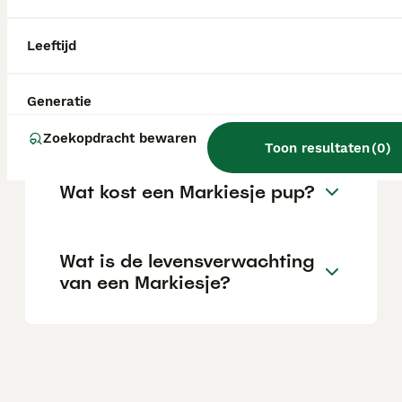
eerst een hond nemen. Hij laat zich goed
trainen om alleen te zijn en houdt van
wandelingen en avonturen.
Leeftijd
Kan een Markiesje alleen
Generatie
zijn?
Zoekopdracht bewaren
Toon resultaten
(
0
)
Wat kost een Markiesje pup?
Wat is de levensverwachting
van een Markiesje?