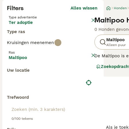
Filters
Alles wissen
Honden
Type advertentie
Maltipoo 
Ter adoptie
0 Honden gevon
Type ras
Maltipoo
Kruisingen meenemen
Alleen puur
Ras
De Maltipoo is e
Maltipoo
en de Maltezer.
Zoekopdrach
hele wereld. Ze 
Uw locatie
waaronder hun in
Lees onze Malti
Trefwoord
0/100 tekens
Als je toe