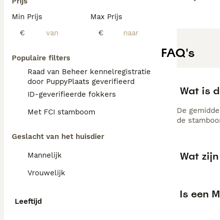
Prijs
Min Prijs
Max Prijs
€
€
FAQ's
Populaire filters
Raad van Beheer kennelregistratie
door PuppyPlaats geverifieerd
Wat is d
ID-geverifieerde fokkers
De gemiddel
Met FCI stamboom
de stamboom
Geslacht van het huisdier
Wat zij
Mannelijk
Vrouwelijk
Is een M
Leeftijd