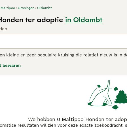
Maltipoo
Groningen
Oldambt
Honden ter adoptie
in Oldambt
den
en kleine en zeer populaire kruising die relatief nieuw is i
 In de loop der jaren hebben deze charmante hondjes hun we
t bewaren
hebben een schattig uiterlijk en het feit dat ze veel van d
telligentie en speelsheid, spelen hier een grote rol in.
poo adviespagina voor informatie over dit hondenras.
We hebben 0 Maltipoo Honden ter adop
komstige resultaten wil zien voor deze exacte zoekopdracht, 