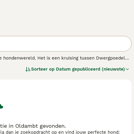
n de hondenwereld. Het is een kruising tussen Dwergpoedel
g gevonden naar de harten en huizen van mensen over de
Sorteer op
Datum gepubliceerd (nieuwste)
e goede eigenschappen van de twee rassen hebben geërfd,
tie in Oldambt gevonden.
sla dan je zoekopdracht op en vind jouw perfecte hond: