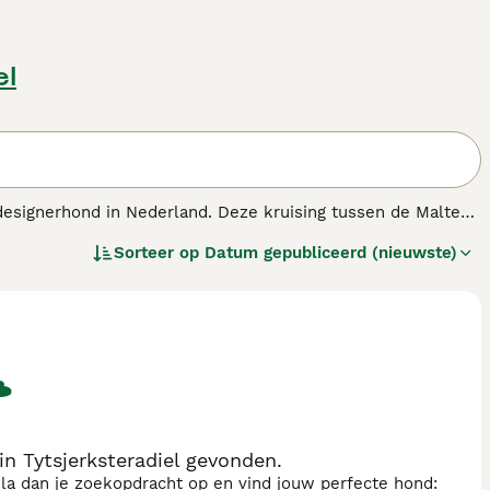
el
designerhond in Nederland. Deze kruising tussen de Maltese
 een kleine hond van ongeveer 20-30 cm hoog en weegt
Sorteer op
Datum gepubliceerd (nieuwste)
 het een goede keuze maakt voor mensen met allergieën. Het
igent en leren snel, wat ze geschikt maakt voor gezinnen en
 regelmatige vachtverzorging en voldoende beweging om
zoek is naar een actieve, vriendelijke en aanhankelijke
n Tytsjerksteradiel gevonden.
sla dan je zoekopdracht op en vind jouw perfecte hond: