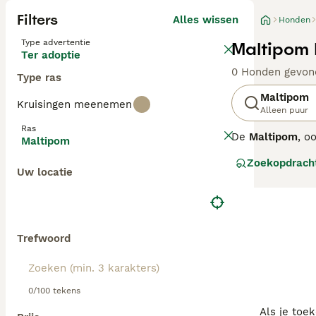
Filters
Alles wissen
Honden
Type advertentie
Maltipom 
Ter adoptie
0 Honden gevon
Type ras
Maltipom
Kruisingen meenemen
Alleen puur
Ras
De
Maltipom
, o
Maltipom
en de Pomeriaan
Zoekopdrach
tussen de 2 tot
Uw locatie
temperament v
ook voor mensen
energie kwijt te
gezelschapsdier.
Trefwoord
0/100 tekens
Als je toe