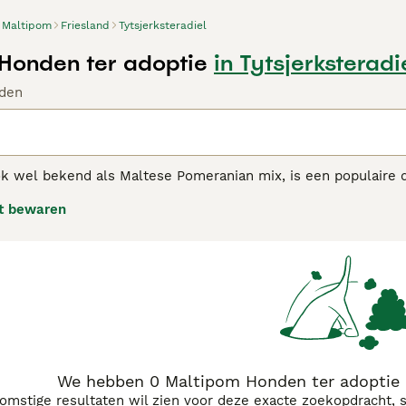
Maltipom
Friesland
Tytsjerksteradiel
Honden ter adoptie
in Tytsjerksteradi
den
ok wel bekend als Maltese Pomeranian mix, is een populaire 
 vindt zijn oorsprong in de Verenigde Staten. De
Maltipom
is
t bewaren
 5 kilo. Het heeft een zachte vacht die weinig verhaart, wat
an de
Maltipom
is liefdevol, speels en sociaal. Ze zijn intell
 die in appartementen wonen. Belangrijke verzorging omvat
 kunnen. Deze charmante hond is ideaal voor iedereen die op 
We hebben 0 Maltipom Honden ter adoptie i
komstige resultaten wil zien voor deze exacte zoekopdracht, 