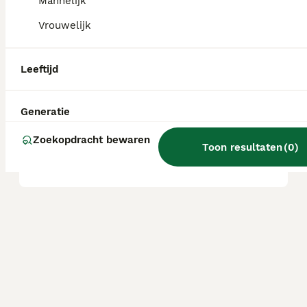
Mannelijk
Vrouwelijk
Zijn Malshi's goede honden?
Leeftijd
Wat is het karakter van een
Malshi?
Generatie
Zoekopdracht bewaren
Toon resultaten
(
0
)
Wat is een Malshi?