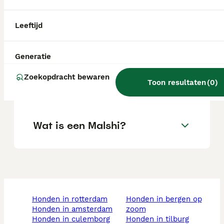
fokker.
Leeftijd
Zijn Malshi's goede honden?
Generatie
Wat is het karakter van een
Zoekopdracht bewaren
Toon resultaten
(
0
)
Malshi?
Wat is een Malshi?
honden in rotterdam
honden in bergen op
honden in amsterdam
zoom
honden in culemborg
honden in tilburg