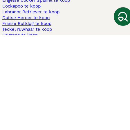
Engelse Cocker Spaniel te koop
Cockapoo te koop
Labrador Retriever te koop
Duitse Herder te koop
Franse Bulldog te koop
Teckel ruwhaar te koop
Cavapoo te koop
Andere populaire pagina's
Honden te koop in Amsterdam
Pups te koop Limburg​
Pups te koop Friesland​
Honden te koop in Gelderland
Honden te koop in Den Haag
Honden te koop in Enschede
Adopteer hond in Nederland
Informatie
Over ons
Privacybeleid
Support
Pers