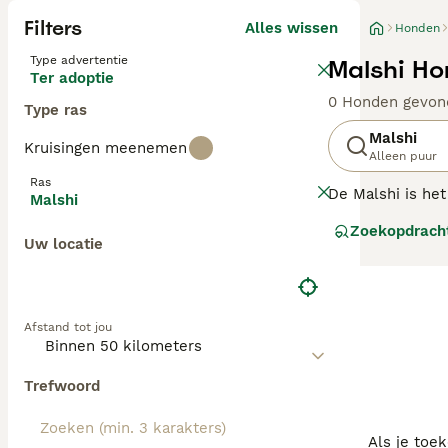
Filters
Alles wissen
Honden
Type advertentie
Malshi Ho
Ter adoptie
0 Honden gevon
Type ras
Malshi
Kruisingen meenemen
Alleen puur
Ras
De Malshi is het
Malshi
Verenigde Staten
Zoekopdrach
groeide en groei
Uw locatie
erven, hoewel o
verschillend ui
Lees onze Malshi
Afstand tot jou
Trefwoord
Als je toe