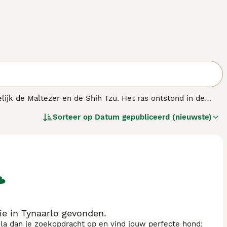
lijk de Maltezer en de Shih Tzu. Het ras ontstond in de
 De kruising bleek zo succesvol dat hun populariteit
Sorteer op
Datum gepubliceerd (nieuwste)
nnen het uiterlijk en de persoonlijkheid van beide rassen
en vacht betreft, kunnen pups uit hetzelfde nest er heel
 kleurencombinatie.
e in Tynaarlo gevonden.
sla dan je zoekopdracht op en vind jouw perfecte hond: