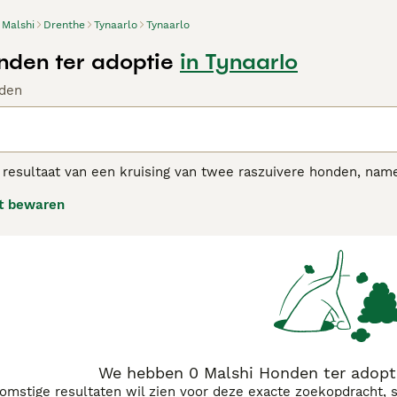
Malshi
Drenthe
Tynaarlo
Tynaarlo
nden ter adoptie
in Tynaarlo
den
 resultaat van een kruising van twee raszuivere honden, name
 als gevolg van de vraag naar honden met een lage haargroei.
t bewaren
de, en niet alleen onder mensen met een allergie. Malshis ku
pgemerkt moet worden dat elke hond anders is. Wat uiterlijk 
tzien. De meeste Malshi hebben een witte vacht, sommige een
 adviespagina voor informatie over dit hondenras.
We hebben 0 Malshi Honden ter adopti
komstige resultaten wil zien voor deze exacte zoekopdracht, 