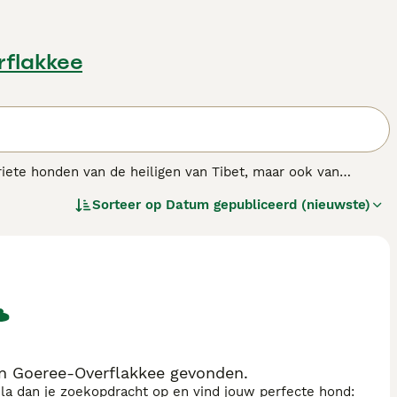
rflakkee
iete honden van de heiligen van Tibet, maar ook van
niet alleen hier in Nederland maar over heel de wereld.
Sorteer op
Datum gepubliceerd (nieuwste)
 land.
n Goeree-Overflakkee gevonden.
sla dan je zoekopdracht op en vind jouw perfecte hond: