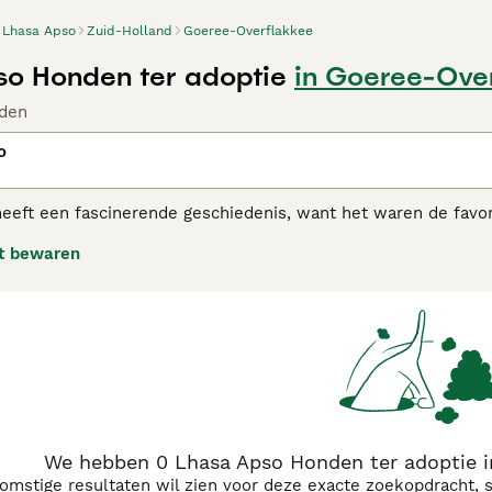
Lhasa Apso
Zuid-Holland
Goeree-Overflakkee
o Honden ter adoptie
in Goeree-Ove
den
o
eeft een fascinerende geschiedenis, want het waren de favor
de dag is de Lhasa Apso nog steeds een favoriet bij mensen, 
t bewaren
s consequent een van de meest populaire kleine honden in het
 Apso adviespagina
voor informatie over dit hondenras.
We hebben 0 Lhasa Apso Honden ter adoptie i
komstige resultaten wil zien voor deze exacte zoekopdracht, 