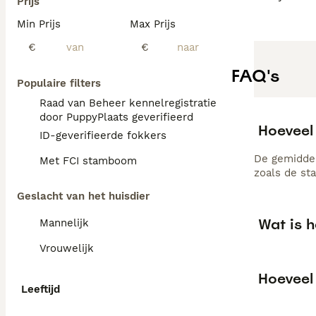
Prijs
Min Prijs
Max Prijs
€
€
FAQ's
Populaire filters
Raad van Beheer kennelregistratie
door PuppyPlaats geverifieerd
Hoeveel
ID-geverifieerde fokkers
De gemiddel
Met FCI stamboom
zoals de st
Geslacht van het huisdier
Wat is 
Mannelijk
Vrouwelijk
Hoeveel
Leeftijd