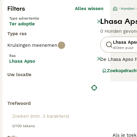
Filters
Alles wissen
Honden
Type advertentie
Lhasa Aps
Ter adoptie
0 Honden gevon
Type ras
Lhasa Aps
Kruisingen meenemen
Alleen puur
Ras
De Lhasa Apso h
Lhasa Apso
edelen. Vandaag 
Zoekopdrach
Het Lhasa ras i
Uw locatie
Lees onze
Lhasa
Trefwoord
0/100 tekens
Als je toe