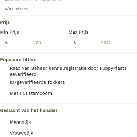
0/100 tekens
We hebben 0 Landseer ECT Honden ter
Prijs
adoptie in Oldambt gevonden.
Min Prijs
Max Prijs
Als je toekomstige resultaten wil zien voor deze 
exacte zoekopdracht, sla dan je zoekopdracht op en 
€
€
vind jouw perfecte hond:
Zoekopdracht bewaren
Populaire filters
Raad van Beheer kennelregistratie door PuppyPlaats
geverifieerd
FAQ's
ID-geverifieerde fokkers
Met FCI stamboom
Wat is het karakter van een
Geslacht van het huisdier
Landseer ECT?
Mannelijk
De Landseer ECT is een actieve hond met
temperament die graag iets 'doet' met zijn
Vrouwelijk