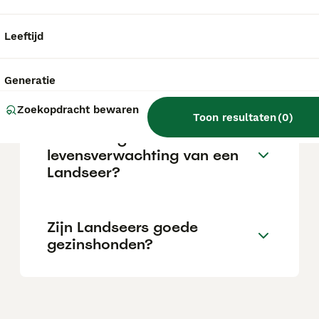
baas. Hij is zelfverzekerd, aanhankelijk,
intelligent en zachtmoedig van aard.
Leeftijd
Wat is de prijs van een
landseer pup?
Generatie
Zoekopdracht bewaren
Toon resultaten
(
0
)
Wat is de gemiddelde
levensverwachting van een
Landseer?
Zijn Landseers goede
gezinshonden?