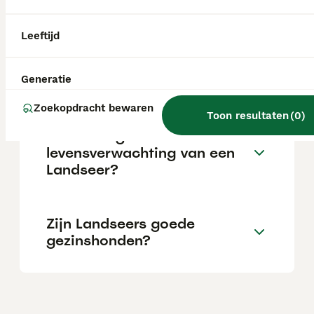
baas. Hij is zelfverzekerd, aanhankelijk,
intelligent en zachtmoedig van aard.
Leeftijd
Wat is de prijs van een
landseer pup?
Generatie
Zoekopdracht bewaren
Toon resultaten
(
0
)
Wat is de gemiddelde
levensverwachting van een
Landseer?
Zijn Landseers goede
gezinshonden?