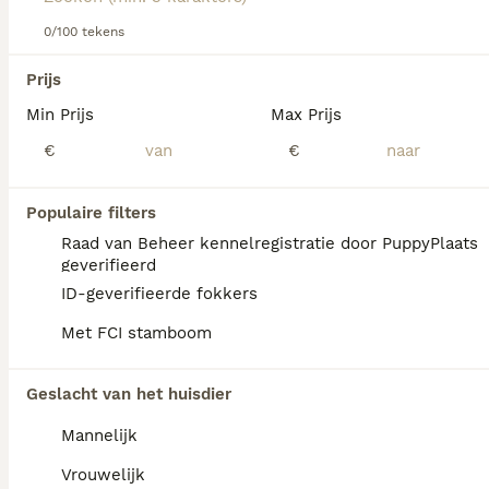
0/100 tekens
We hebben 0 Landseer ECT Honden ter
Prijs
adoptie in Tytsjerksteradiel gevonden.
Min Prijs
Max Prijs
Als je toekomstige resultaten wil zien voor deze 
exacte zoekopdracht, sla dan je zoekopdracht op en 
€
€
vind jouw perfecte hond:
Zoekopdracht bewaren
Populaire filters
Raad van Beheer kennelregistratie door PuppyPlaats
geverifieerd
FAQ's
ID-geverifieerde fokkers
Met FCI stamboom
Wat is het karakter van een
Geslacht van het huisdier
Landseer ECT?
Mannelijk
De Landseer ECT is een actieve hond met
temperament die graag iets 'doet' met zijn
Vrouwelijk