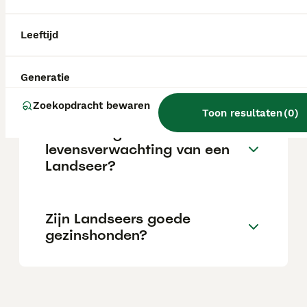
baas. Hij is zelfverzekerd, aanhankelijk,
intelligent en zachtmoedig van aard.
Leeftijd
Wat is de prijs van een
landseer pup?
Generatie
Zoekopdracht bewaren
Toon resultaten
(
0
)
Wat is de gemiddelde
levensverwachting van een
Landseer?
Zijn Landseers goede
gezinshonden?