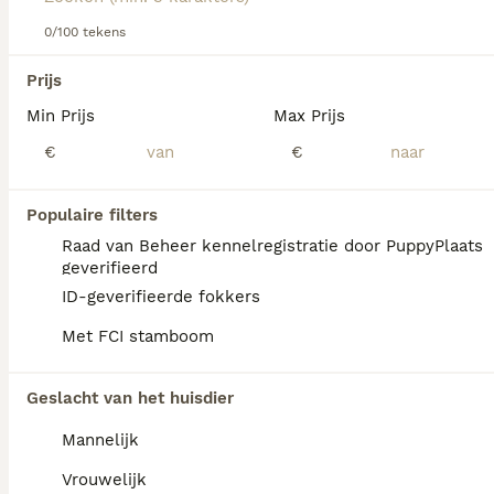
0/100 tekens
We hebben 0 Landseer ECT Honden ter
Prijs
adoptie in Waals Gewest gevonden.
Min Prijs
Max Prijs
Als je toekomstige resultaten wil zien voor deze 
exacte zoekopdracht, sla dan je zoekopdracht op en 
€
€
vind jouw perfecte hond:
Zoekopdracht bewaren
Populaire filters
Raad van Beheer kennelregistratie door PuppyPlaats
geverifieerd
FAQ's
ID-geverifieerde fokkers
Met FCI stamboom
Wat is het karakter van een
Geslacht van het huisdier
Landseer ECT?
Mannelijk
De Landseer ECT is een actieve hond met
temperament die graag iets 'doet' met zijn
Vrouwelijk