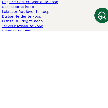
Engelse Cocker Spaniel te koop
Cockapoo te koop
Labrador Retriever te koop
Duitse Herder te koop
Franse Bulldog te koop
Teckel ruwhaar te koop
Cavapoo te koop
Andere populaire pagina's
Honden te koop in Amsterdam
Pups te koop Limburg​
Pups te koop Friesland​
Honden te koop in Gelderland
Honden te koop in Den Haag
Honden te koop in Enschede
Adopteer hond in Nederland
Informatie
Over ons
Privacybeleid
Support