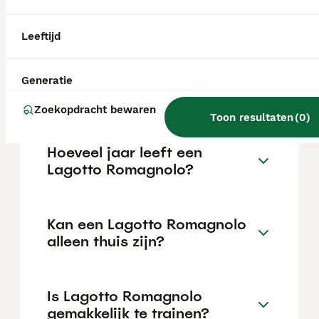
€1500 maar dit kan variëren afhankelijk van
factoren zoals de stamboom, de reputatie
van de fokker en de locatie.
Leeftijd
Wat is het karakter van een
Generatie
Lagotto Romagnolo?
Zoekopdracht bewaren
Toon resultaten
(
0
)
Hoeveel jaar leeft een
Lagotto Romagnolo?
Kan een Lagotto Romagnolo
alleen thuis zijn?
Is Lagotto Romagnolo
gemakkelijk te trainen?