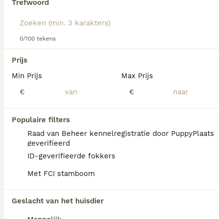
Trefwoord
We hebben 0 Laekense Herdershond Honden
0/100 tekens
ter adoptie in Assendelft gevonden.
Als je toekomstige resultaten wil zien voor deze 
Prijs
exacte zoekopdracht, sla dan je zoekopdracht op en 
vind jouw perfecte hond:
Min Prijs
Max Prijs
€
€
Zoekopdracht bewaren
Populaire filters
FAQ's
Raad van Beheer kennelregistratie door PuppyPlaats
geverifieerd
ID-geverifieerde fokkers
Wat kost een Laekense
Met FCI stamboom
herder pup?
Een Laekense Herder pup vraagt een
Geslacht van het huisdier
aanzienlijke investering die varieert