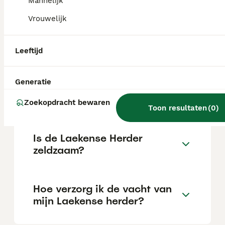
afhankelijk van de fokker.
Mannelijk
Vrouwelijk
Waarom een Laekense herder
kopen?
Leeftijd
Generatie
Wat is het karakter van een
Laekense herder?
Zoekopdracht bewaren
Toon resultaten
(
0
)
Is de Laekense Herder
zeldzaam?
Hoe verzorg ik de vacht van
mijn Laekense herder?