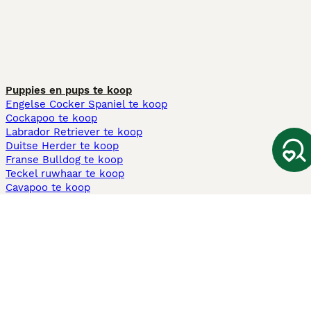
Puppies en pups te koop
Engelse Cocker Spaniel te koop
Cockapoo te koop
Labrador Retriever te koop
Duitse Herder te koop
Franse Bulldog te koop
Teckel ruwhaar te koop
Cavapoo te koop
Andere populaire pagina's
Honden te koop in Amsterdam
Pups te koop Limburg​
Pups te koop Friesland​
Honden te koop in Gelderland
Honden te koop in Den Haag
Honden te koop in Enschede