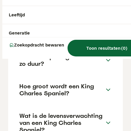
investering die varieert afhankelijk van de
fokker.
Leeftijd
Waarom zou je geen Cavalier
King Charles Spaniel nemen?
Generatie
Zoekopdracht bewaren
Toon resultaten
(
0
)
Waarom zijn King Cavaliers
zo duur?
Hoe groot wordt een King
Charles Spaniel?
Wat is de levensverwachting
van een King Charles
Spaniel?