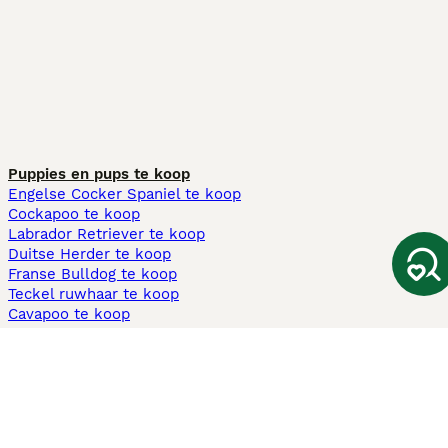
Puppies en pups te koop
Engelse Cocker Spaniel te koop
Cockapoo te koop
Labrador Retriever te koop
Duitse Herder te koop
Franse Bulldog te koop
Teckel ruwhaar te koop
Cavapoo te koop
Andere populaire pagina's
Honden te koop in Amsterdam
Pups te koop Limburg​
Pups te koop Friesland​
Honden te koop in Gelderland