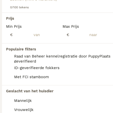
Lees onze
0/100 tekens
King Charles Spaniel adviespagina
voor
informatie over dit hondenras.
We hebben 0 King Charles Spaniel Honden
Prijs
ter adoptie in Tytsjerksteradiel gevonden.
Min Prijs
Max Prijs
Als je toekomstige resultaten wil zien voor deze 
exacte zoekopdracht, sla dan je zoekopdracht op en 
€
€
vind jouw perfecte hond:
Zoekopdracht bewaren
Populaire filters
Raad van Beheer kennelregistratie door PuppyPlaats
geverifieerd
FAQ's
ID-geverifieerde fokkers
Met FCI stamboom
Wat kost een cavalier King
Geslacht van het huisdier
Charles pup?
Mannelijk
De aanschaf van een Cavalier King Charles
Spaniël pup vraagt een aanzienlijke
Vrouwelijk