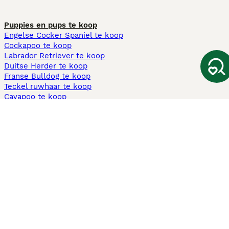
Puppies en pups te koop
Engelse Cocker Spaniel te koop
Cockapoo te koop
Labrador Retriever te koop
Duitse Herder te koop
Franse Bulldog te koop
Teckel ruwhaar te koop
Cavapoo te koop
Andere populaire pagina's
Honden te koop in Amsterdam
Pups te koop Limburg​
Pups te koop Friesland​
Honden te koop in Gelderland
Honden te koop in Den Haag
Honden te koop in Enschede
Adopteer hond in Nederland
Informatie