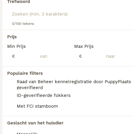
Trefwoord
Lees onze
Kerry Blue Terriër adviespagina
voor informatie
over dit hondenras.
We hebben 0 Kerry Blue Terriër Honden ter
0/100 tekens
adoptie in Eibergen gevonden.
Als je toekomstige resultaten wil zien voor deze 
Prijs
exacte zoekopdracht, sla dan je zoekopdracht op en 
vind jouw perfecte hond:
Min Prijs
Max Prijs
€
€
Zoekopdracht bewaren
Populaire filters
FAQ's
Raad van Beheer kennelregistratie door PuppyPlaats
geverifieerd
ID-geverifieerde fokkers
Waar kan ik Kerry Blue Terriër
Met FCI stamboom
pups kopen?
Kerry Blue Terriërs zijn niet altijd makkelijk
Geslacht van het huisdier
te vinden en je staat mogelijk op een