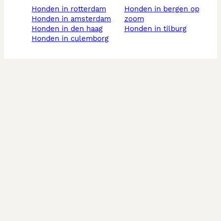
honden in rotterdam
honden in bergen op
honden in amsterdam
zoom
honden in den haag
honden in tilburg
honden in culemborg