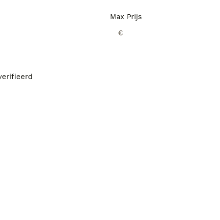
Max Prijs
€
erifieerd