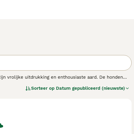
 vrolijke uitdrukking en enthousiaste aard. De honden
type honden, gekenmerkt door een compacte, stevige
Sorteer op
Datum gepubliceerd (nieuwste)
de bescherming biedt tegen alles seizoenen.