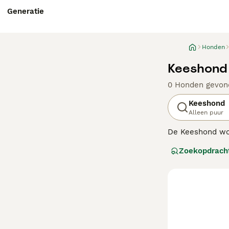
Generatie
Honden
Keeshond 
0 Honden gevon
Keeshond
Alleen puur
De Keeshond wor
hebben een char
Zoekopdrach
verschijning en 
Lees onze
Keesh