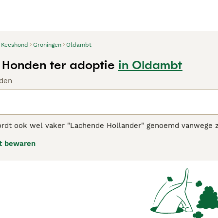
Keeshond
Groningen
Oldambt
Honden ter adoptie
in Oldambt
den
dt ook wel vaker "Lachende Hollander" genoemd vanwege zijn
mant uiterlijk en vriendelijke, trouwe aard. Het zijn Spitz-
t bewaren
een weelderige, dichte, dubbele vacht die hen een uitsteken
ond adviespagina
voor informatie over dit hondenras.