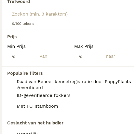
Trefwoord
Lees onze
Kaukasische
Owcharka
adviespagina
voor
informatie over dit hondenras.
We hebben 0 Kaukasische Owcharka Honden
0/100 tekens
ter adoptie in Assendelft gevonden.
Als je toekomstige resultaten wil zien voor deze 
Prijs
exacte zoekopdracht, sla dan je zoekopdracht op en 
vind jouw perfecte hond:
Min Prijs
Max Prijs
€
€
Zoekopdracht bewaren
Populaire filters
FAQ's
Raad van Beheer kennelregistratie door PuppyPlaats
geverifieerd
ID-geverifieerde fokkers
Hoeveel kost een
Met FCI stamboom
Kaukasische Owcharka?
De gemiddelde prijs voor een Kaukasische
Geslacht van het huisdier
Owcharka pup in Nederland ligt rond de