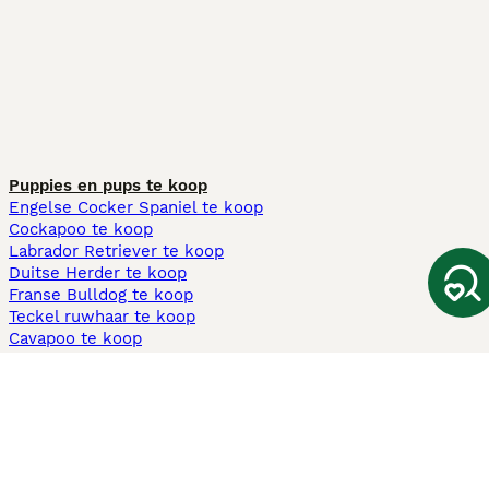
Puppies en pups te koop
Engelse Cocker Spaniel te koop
Cockapoo te koop
Labrador Retriever te koop
Duitse Herder te koop
Franse Bulldog te koop
Teckel ruwhaar te koop
Cavapoo te koop
Andere populaire pagina's
Honden te koop in Amsterdam
Pups te koop Limburg​
Pups te koop Friesland​
Honden te koop in Gelderland