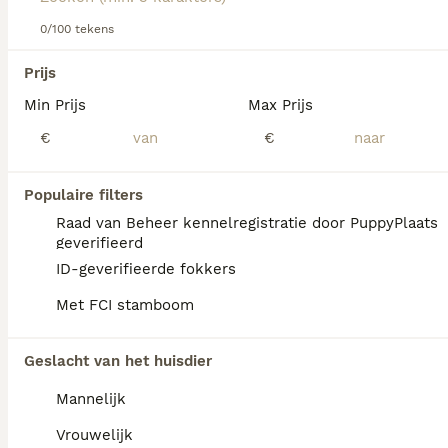
Lees onze
Kaukasische
Owcharka
adviespagina
voor
informatie over dit hondenras.
0/100 tekens
We hebben 0 Kaukasische Owcharka Honden
Prijs
ter adoptie in Tytsjerksteradiel gevonden.
Min Prijs
Max Prijs
Als je toekomstige resultaten wil zien voor deze 
exacte zoekopdracht, sla dan je zoekopdracht op en 
€
€
vind jouw perfecte hond:
Zoekopdracht bewaren
Populaire filters
Raad van Beheer kennelregistratie door PuppyPlaats
geverifieerd
FAQ's
ID-geverifieerde fokkers
Met FCI stamboom
Hoeveel kost een
Geslacht van het huisdier
Kaukasische Owcharka?
Mannelijk
De gemiddelde prijs voor een Kaukasische
Owcharka pup in Nederland ligt rond de
Vrouwelijk