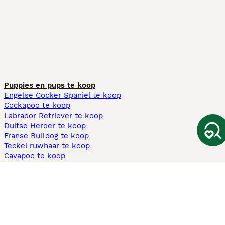
Puppies en pups te koop
Engelse Cocker Spaniel te koop
Cockapoo te koop
Labrador Retriever te koop
Duitse Herder te koop
Franse Bulldog te koop
Teckel ruwhaar te koop
Cavapoo te koop
Andere populaire pagina's
Honden te koop in Amsterdam
Pups te koop Limburg​
Pups te koop Friesland​
Honden te koop in Gelderland