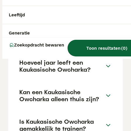
€1000 maar dit kan variëren afhankelijk van
factoren zoals de stamboom, de reputatie
van de fokker en de locatie.
Leeftijd
Wat is het karakter van een
Generatie
Kaukasische Owcharka?
Zoekopdracht bewaren
Toon resultaten
(
0
)
Hoeveel jaar leeft een
Kaukasische Owcharka?
Kan een Kaukasische
Owcharka alleen thuis zijn?
Is Kaukasische Owcharka
gemakkelijk te trainen?