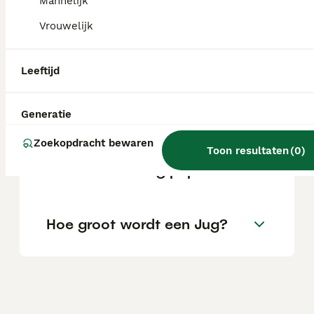
Mannelijk
Vrouwelijk
Is een Jug een geschikte
gezinshond?
Leeftijd
Is jug een woord?
Generatie
Zoekopdracht bewaren
Toon resultaten
(
0
)
Wat kost een Jug pup?
Hoe groot wordt een Jug?