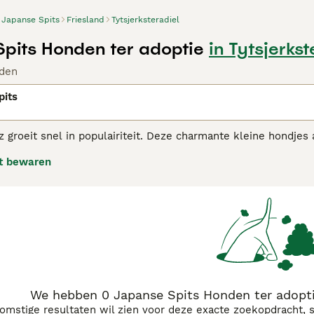
Japanse Spits
Friesland
Tytsjerksteradiel
pits Honden ter adoptie
in Tytsjerkst
den
pits
 groeit snel in populairiteit. Deze charmante kleine hondjes
 Ze zijn klein van stuk en levendig van aard. De helder witt
t bewaren
se Spitz adviespagina
voor informatie over dit hondenras.
We hebben 0 Japanse Spits Honden ter adoptie
komstige resultaten wil zien voor deze exacte zoekopdracht, 