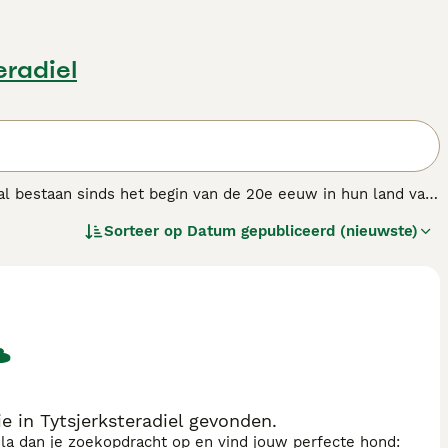
eradiel
 al bestaan sinds het begin van de 20e eeuw in hun land van
e vacht zorgt voor een mooie hond om in uw huis te hebben.
Sorteer op
Datum gepubliceerd (nieuwste)
 in Tytsjerksteradiel gevonden.
sla dan je zoekopdracht op en vind jouw perfecte hond: