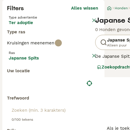
Filters
Alles wissen
Honden
Type advertentie
Japanse S
Ter adoptie
0 Honden gevon
Type ras
Japanse S
Kruisingen meenemen
Alleen puur
Ras
De Japanse Spitz
Japanse Spits
oorsprong Japan.
Zoekopdrach
Uw locatie
Lees onze
Japan
Trefwoord
0/100 tekens
Als je toe