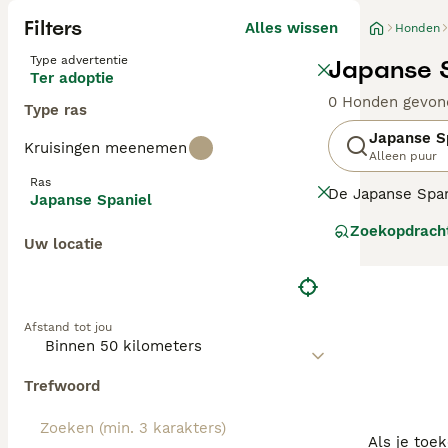
Filters
Alles wissen
Honden
Type advertentie
Japanse S
Ter adoptie
0 Honden gevon
Type ras
Japanse S
Kruisingen meenemen
Alleen puur
Ras
De Japanse Span
Japanse Spaniel
met hun poten, e
Zoekopdrach
erg makkelijk l
Uw locatie
Lees onze
Japan
Afstand tot jou
Trefwoord
Als je toe