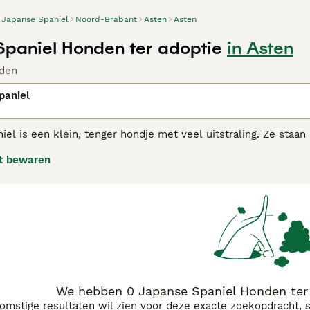
Japanse Spaniel
Noord-Brabant
Asten
Asten
paniel Honden ter adoptie
in Asten
den
paniel
iel is een klein, tenger hondje met veel uitstraling. Ze sta
en eigenschap die ze nog schattiger maakt. De Japanse Spani
t bewaren
aat opvoeden. Doordat de hond genoegen neemt met korte dag
se Spaniel adviespagina
voor informatie over dit hondenras.
We hebben 0 Japanse Spaniel Honden ter 
komstige resultaten wil zien voor deze exacte zoekopdracht, 