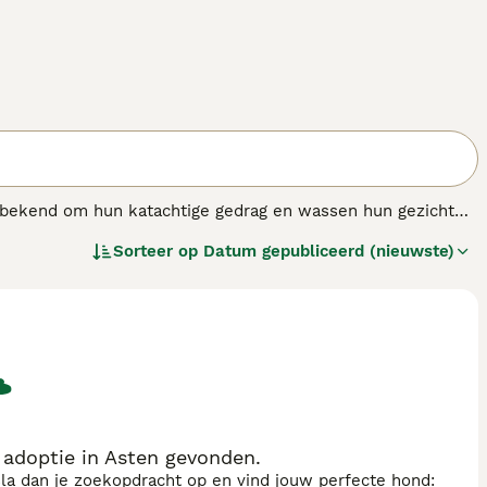
an bekend om hun katachtige gedrag en wassen hun gezicht
el is van nature een gehoorzaam en intelligent ras dat zich
Sorteer op
Datum gepubliceerd (nieuwste)
elijkse wandelingen is het een geschikte gezelschapshond.
adoptie in Asten gevonden.
sla dan je zoekopdracht op en vind jouw perfecte hond: