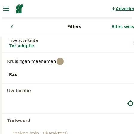
Adverte
Filters
Alles wis
Honden
Utrecht
Type advertentie
Honden ter adoptie
in Utrecht
Ter adoptie
0 Honden gevonden
Kruisingen meenemen
Alle rassen
Filters
Ras
Zoekopdracht bewaren
Sorteer
Uw locatie
Trefwoord