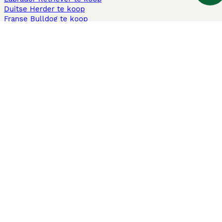
Duitse Herder te koop
Franse Bulldog te koop
Teckel ruwhaar te koop
Cavapoo te koop
Andere populaire pagina's
Honden te koop in Amsterdam
Pups te koop Limburg​
Pups te koop Friesland​
Honden te koop in Gelderland
Honden te koop in Den Haag
Honden te koop in Enschede
Adopteer hond in Nederland
Informatie
Over ons
Privacybeleid
Support
Pers
Voorwaarden
Pups verkopen