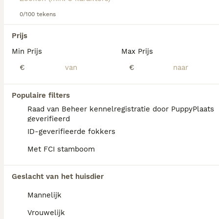
We hebben 0 Honden ter adoptie in Utrecht
gevonden.
0/100 tekens
Als je toekomstige resultaten wil zien voor deze 
Prijs
exacte zoekopdracht, sla dan je zoekopdracht op en 
vind jouw perfecte hond:
Min Prijs
Max Prijs
Zoekopdracht bewaren
€
€
Populaire filters
Raad van Beheer kennelregistratie door PuppyPlaats
geverifieerd
ID-geverifieerde fokkers
Met FCI stamboom
Geslacht van het huisdier
Mannelijk
Vrouwelijk