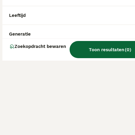
Leeftijd
Generatie
Zoekopdracht bewaren
Toon resultaten
(
0
)