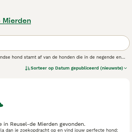
e Mierden
andse hond stamt af van de honden die in de negende en
kt voor het drijven en het hoeden van het vee.
Sorteer op
Datum gepubliceerd (nieuwste)
e in Reusel-de Mierden gevonden.
sla dan je zoekopdracht op en vind jouw perfecte hond: