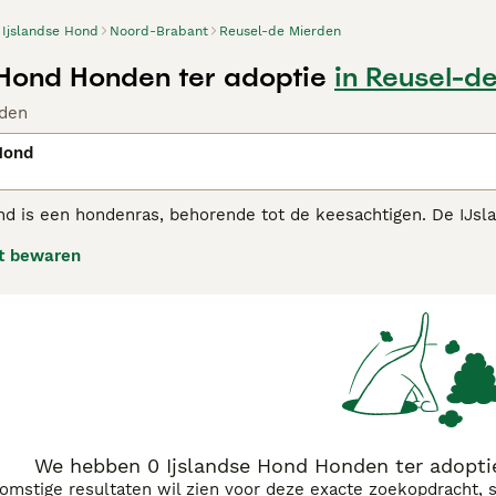
Ijslandse Hond
Noord-Brabant
Reusel-de Mierden
 Hond Honden ter adoptie
in Reusel-d
den
Hond
nd is een hondenras, behorende tot de keesachtigen. De IJsl
 de Vikingen naar IJsland zijn gebracht, waar hij werd gebrui
t bewaren
dse hond adviespagina voor informatie over dit ras.
We hebben 0 Ijslandse Hond Honden ter adopti
komstige resultaten wil zien voor deze exacte zoekopdracht, 