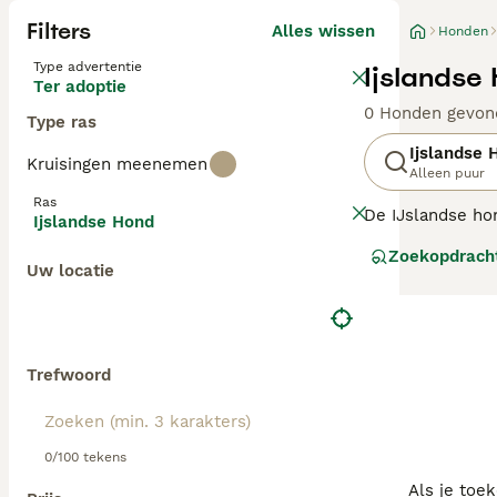
Filters
Alles wissen
Honden
Type advertentie
Ijslandse
Ter adoptie
0 Honden gevon
Type ras
Ijslandse 
Kruisingen meenemen
Alleen puur
Ras
De IJslandse ho
Ijslandse Hond
tiende eeuw door
Zoekopdrach
Uw locatie
Lees onze IJslan
Trefwoord
0/100 tekens
Als je toe