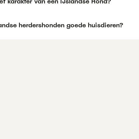
et karakter van een IJslandse Hond?
slandse herdershonden goede huisdieren?