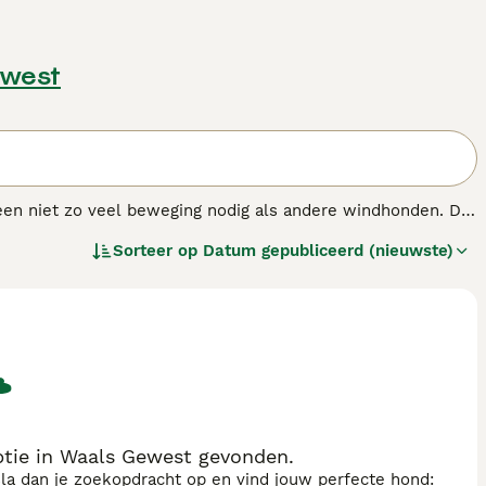
ewest
een niet zo veel beweging nodig als andere windhonden. De
ch makkelijk opvoeden. Ze vinden het leuk om dagelijks
Sorteer op
Datum gepubliceerd (nieuwste)
e staan bekend om hun kalme, ontspannen aard en om hun
honden die een ruwe, grove vacht hebben die perfect bij hun
tie in Waals Gewest gevonden.
sla dan je zoekopdracht op en vind jouw perfecte hond: