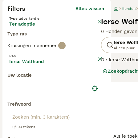
Filters
Alles wissen
Honden
Type advertentie
Ierse Wol
Ter adoptie
0 Honden gevon
Type ras
Ierse Wol
Kruisingen meenemen
Alleen puur
Ras
De Ierse Wolfho
Ierse Wolfhond
Ierse Wolfhond 
Zoekopdrach
lange afstanden
Uw locatie
snelheid. Hoewel
uiterlijk past.
Lees onze
Ierse
Trefwoord
0/100 tekens
Als je toe