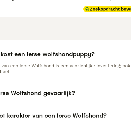
Zoekopdracht bew
 kost een Ierse wolfshondpuppy?
 van een Ierse Wolfshond is een aanzienlijke investering; oo
tieel.
erse Wolfshond gevaarlijk?
et karakter van een Ierse Wolfshond?