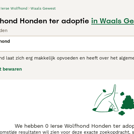
Ierse Wolfhond
Waals Gewest
fhond Honden ter adoptie
in Waals G
den
fhond
nd laat zich erg makkelijk opvoeden en heeft over het algem
komt over het algemeen rustig en zelfstandig over en laat zi
t bewaren
 te lopen, daarnaast spelen ze graag met andere honden. Z
 de Ierse Wolfshond groot is, zijn het perfect evenwichtige 
 Wolfshond adviespagina
voor informatie over dit hondenras.
We hebben 0 Ierse Wolfhond Honden ter adop
komstige resultaten wil zien voor deze exacte zoekopdracht, 