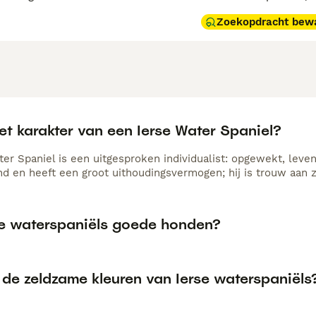
Zoekopdracht bew
et karakter van een Ierse Water Spaniel?
er Spaniel is een uitgesproken individualist: opgewekt, levend
 en heeft een groot uithoudingsvermogen; hij is trouw aan z
rse waterspaniëls goede honden?
 de zeldzame kleuren van Ierse waterspaniëls