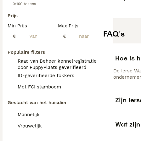
0/100 tekens
Prijs
Min Prijs
Max Prijs
FAQ's
€
€
Populaire filters
Hoe is h
Raad van Beheer kennelregistratie
door PuppyPlaats geverifieerd
De Ierse Wat
ID-geverifieerde fokkers
ondernemend
Met FCI stamboom
Zijn Ie
Geslacht van het huisdier
Mannelijk
Wat zijn
Vrouwelijk