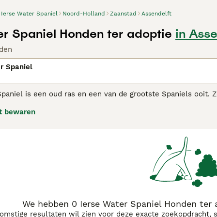
Ierse Water Spaniel
Noord-Holland
Zaanstad
Assendelft
er Spaniel Honden ter adoptie
in Asse
den
r Spaniel
Spaniel is een oud ras en een van de grootste Spaniels ooit.
en in moeilijk bereikbare moerasgebieden. Ze hebben een prac
t bewaren
ekken. Deze vacht hebben ze niet bij de snuit, de voorkant va
erlijk.
 Water Spaniel adviespagina
voor informatie over dit hondenra
We hebben 0 Ierse Water Spaniel Honden ter a
komstige resultaten wil zien voor deze exacte zoekopdracht, 