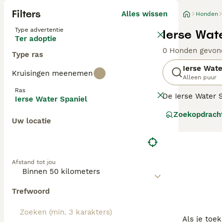
Filters
Alles wissen
Honden
Type advertentie
Ierse Wat
Ter adoptie
0 Honden gevon
Type ras
Ierse Wate
Kruisingen meenemen
Alleen puur
Ras
De Ierse Water 
Ierse Water Spaniel
wild te apporter
Zoekopdrach
hele lichaam bed
Uw locatie
aan hun lieve uit
Lees onze
Irish
Afstand tot jou
Trefwoord
Als je toe