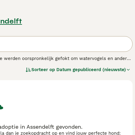
ndelft
 Ze werden oorspronkelijk gefokt om watervogels en ander
htige donkere vacht die bestaat uit dikke krullen die het
Sorteer op
Datum gepubliceerd (nieuwste)
n de hals, en het grootste deel van de staart, wat bijdraagt
s.
doptie in Assendelft gevonden.
sla dan je zoekopdracht op en vind jouw perfecte hond: