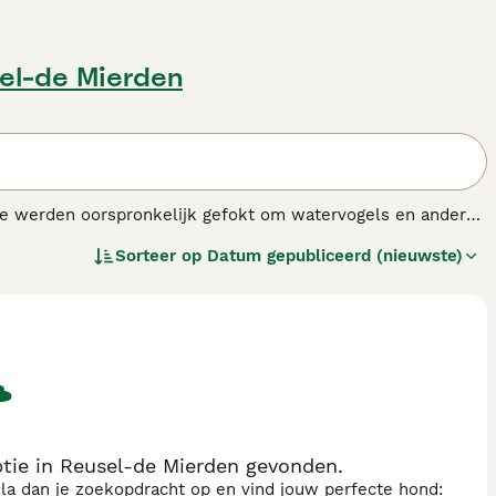
sel-de Mierden
 Ze werden oorspronkelijk gefokt om watervogels en ander
htige donkere vacht die bestaat uit dikke krullen die het
Sorteer op
Datum gepubliceerd (nieuwste)
n de hals, en het grootste deel van de staart, wat bijdraagt
s.
tie in Reusel-de Mierden gevonden.
sla dan je zoekopdracht op en vind jouw perfecte hond: