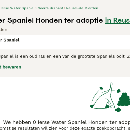
Ierse Water Spaniel
Noord-Brabant
Reusel-de Mierden
er Spaniel Honden ter adoptie
in Reu
den
r Spaniel
Spaniel is een oud ras en een van de grootste Spaniels ooit.
en in moeilijk bereikbare moerasgebieden. Ze hebben een prac
t bewaren
ekken. Deze vacht hebben ze niet bij de snuit, de voorkant va
erlijk.
 Water Spaniel adviespagina
voor informatie over dit hondenra
We hebben 0 Ierse Water Spaniel Honden ter adop
komstige resultaten wil zien voor deze exacte zoekopdracht, 