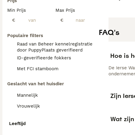
Prijs
Min Prijs
Max Prijs
€
€
FAQ's
Populaire filters
Raad van Beheer kennelregistratie
door PuppyPlaats geverifieerd
Hoe is h
ID-geverifieerde fokkers
De Ierse Wat
Met FCI stamboom
ondernemend
Geslacht van het huisdier
Zijn Ie
Mannelijk
Vrouwelijk
Wat zijn
Leeftijd