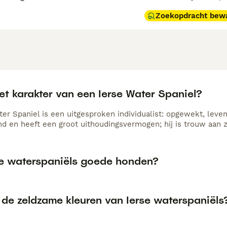
Zoekopdracht bew
et karakter van een Ierse Water Spaniel?
er Spaniel is een uitgesproken individualist: opgewekt, levend
 en heeft een groot uithoudingsvermogen; hij is trouw aan z
rse waterspaniëls goede honden?
 de zeldzame kleuren van Ierse waterspaniëls