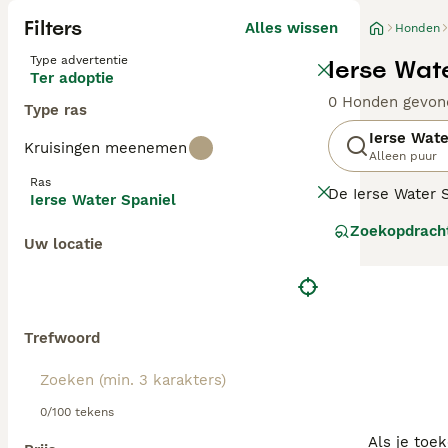
Filters
Alles wissen
Honden
Type advertentie
Ierse Wat
Ter adoptie
0 Honden gevon
Type ras
Ierse Wate
Kruisingen meenemen
Alleen puur
Ras
De Ierse Water 
Ierse Water Spaniel
wild te apporter
Zoekopdrach
hele lichaam bed
Uw locatie
aan hun lieve uit
Lees onze
Irish
Trefwoord
0/100 tekens
Als je toe