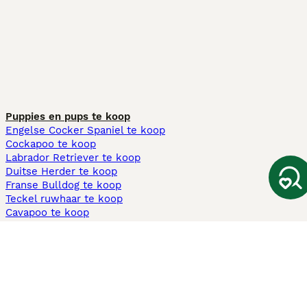
Puppies en pups te koop
Engelse Cocker Spaniel te koop
Cockapoo te koop
Labrador Retriever te koop
Duitse Herder te koop
Franse Bulldog te koop
Teckel ruwhaar te koop
Cavapoo te koop
Andere populaire pagina's
Honden te koop in Amsterdam
Pups te koop Limburg​
Pups te koop Friesland​
Honden te koop in Gelderland