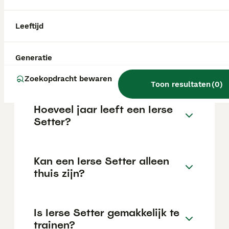
kan variëren afhankelijk van factoren zoals
de stamboom, de reputatie van de fokker en
de locatie.
Leeftijd
Wat is het karakter van een
Generatie
Ierse Setter?
Zoekopdracht bewaren
Toon resultaten
(
0
)
Hoeveel jaar leeft een Ierse
Setter?
Kan een Ierse Setter alleen
thuis zijn?
Is Ierse Setter gemakkelijk te
trainen?