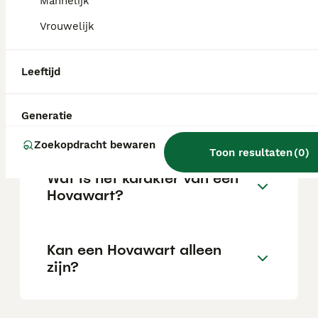
afhankelijk van de fokker.
Mannelijk
Vrouwelijk
Zijn Hovawarts goede
gezinshonden?
Leeftijd
Generatie
Hoeveel kost een Hovawart?
Zoekopdracht bewaren
Toon resultaten
(
0
)
Wat is het karakter van een
Hovawart?
Kan een Hovawart alleen
zijn?