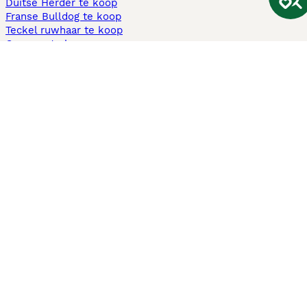
Duitse Herder te koop
Franse Bulldog te koop
Teckel ruwhaar te koop
Cavapoo te koop
Andere populaire pagina's
Honden te koop in Amsterdam
Pups te koop Limburg​
Pups te koop Friesland​
Honden te koop in Gelderland
Honden te koop in Den Haag
Honden te koop in Enschede
Adopteer hond in Nederland
Informatie
Over ons
Privacybeleid
Support
Pers
Voorwaarden
Pups verkopen