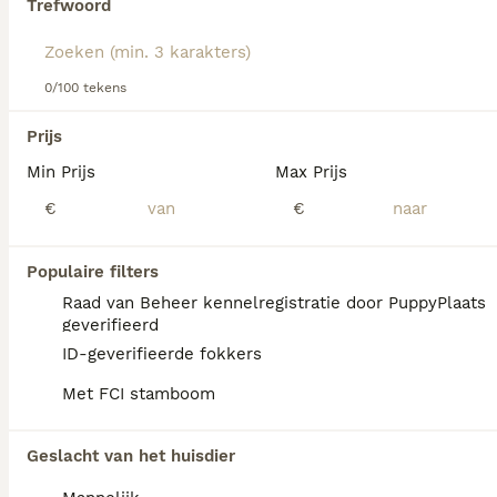
Trefwoord
Lees onze
Hovawart adviespagina
voor informatie over dit
hondenras.
We hebben 0 Hovawart Honden ter adoptie in
0/100 tekens
Coevorden gevonden.
Als je toekomstige resultaten wil zien voor deze 
Prijs
exacte zoekopdracht, sla dan je zoekopdracht op en 
vind jouw perfecte hond:
Min Prijs
Max Prijs
€
€
Zoekopdracht bewaren
Populaire filters
FAQ's
Raad van Beheer kennelregistratie door PuppyPlaats
geverifieerd
ID-geverifieerde fokkers
Hoeveel kost een Hovawart
Met FCI stamboom
pup?
De aanschaf van een Hovawart pup vraagt
Geslacht van het huisdier
een aanzienlijke investering die varieert