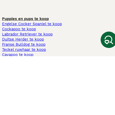
Puppies en pups te koop
Engelse Cocker Spaniel te koop
Cockapoo te koop
Labrador Retriever te koop
Duitse Herder te koop
Franse Bulldog te koop
Teckel ruwhaar te koop
Cavapoo te koop
Andere populaire pagina's
Honden te koop in Amsterdam
Pups te koop Limburg​
Pups te koop Friesland​
Honden te koop in Gelderland
Honden te koop in Den Haag
Honden te koop in Enschede
Adopteer hond in Nederland