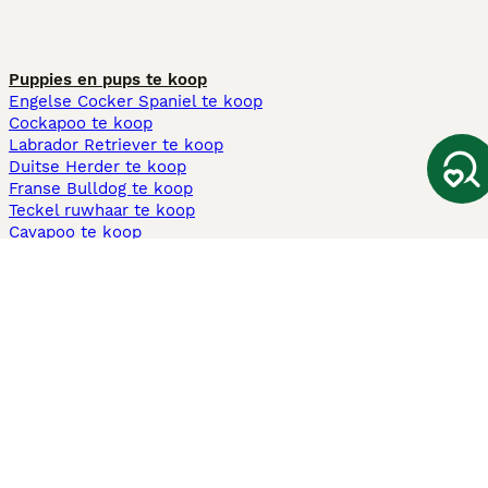
Puppies en pups te koop
Engelse Cocker Spaniel te koop
Cockapoo te koop
Labrador Retriever te koop
Duitse Herder te koop
Franse Bulldog te koop
Teckel ruwhaar te koop
Cavapoo te koop
Andere populaire pagina's
Honden te koop in Amsterdam
Pups te koop Limburg​
Pups te koop Friesland​
Honden te koop in Gelderland
Honden te koop in Den Haag
Honden te koop in Enschede
Adopteer hond in Nederland