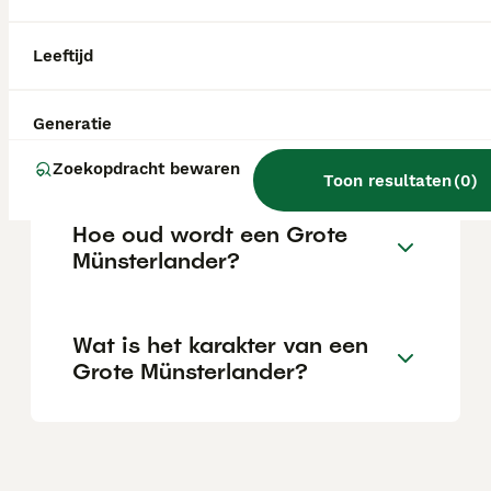
poten onevenredig groot zijn in verhouding
tot het lijf, gaat de pup waarschijnlijk nog
flink groeien.
Leeftijd
Wat kost een Grote
Generatie
Münsterlander pup?
Zoekopdracht bewaren
Toon resultaten
(
0
)
Hoe oud wordt een Grote
Münsterlander?
Wat is het karakter van een
Grote Münsterlander?