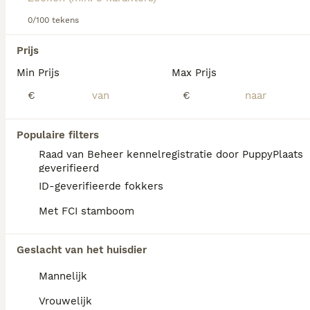
Lees onze
Grote Münsterländer adviespagina
voor
informatie over dit hondenras.
0/100 tekens
We hebben 0 Grote Münsterländer Honden
Prijs
ter adoptie in Goeree-Overflakkee gevonden.
Min Prijs
Max Prijs
Als je toekomstige resultaten wil zien voor deze 
exacte zoekopdracht, sla dan je zoekopdracht op en 
€
€
vind jouw perfecte hond:
Zoekopdracht bewaren
Populaire filters
Raad van Beheer kennelregistratie door PuppyPlaats
geverifieerd
FAQ's
ID-geverifieerde fokkers
Met FCI stamboom
Waarom heeft mijn puppy
Geslacht van het huisdier
grote poten?
Mannelijk
Grote poten bij een pup duiden doorgaans
op een grotere volwassen hond. Als de
Vrouwelijk