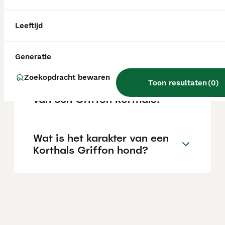
afhankelijk van de fokker.
Leeftijd
Is de Griffon Korthals
geschikt als gezinshond?
Generatie
Zoekopdracht bewaren
Toon resultaten
(
0
)
Wat zijn de eigenschappen
van een Griffon Korthals?
Wat is het karakter van een
Korthals Griffon hond?