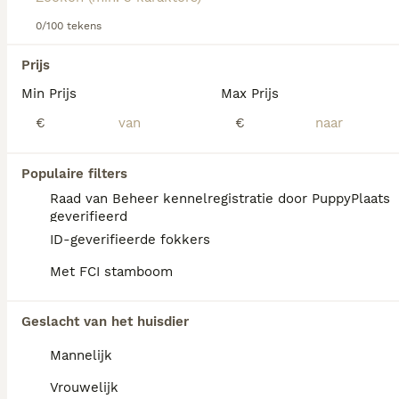
Lees onze
0/100 tekens
Korthals Griffon koopadvies pagina
voor
informatie over dit hondenras.
We hebben 0 Griffon Korthals Honden ter
Prijs
adoptie in Tytsjerksteradiel gevonden.
Min Prijs
Max Prijs
Als je toekomstige resultaten wil zien voor deze 
exacte zoekopdracht, sla dan je zoekopdracht op en 
€
€
vind jouw perfecte hond:
Zoekopdracht bewaren
Populaire filters
Raad van Beheer kennelregistratie door PuppyPlaats
geverifieerd
FAQ's
ID-geverifieerde fokkers
Met FCI stamboom
Wat is de prijs van een
Geslacht van het huisdier
Griffon Korthals?
Mannelijk
Een Griffon Korthals pup vraagt een
aanzienlijke investering die varieert
Vrouwelijk