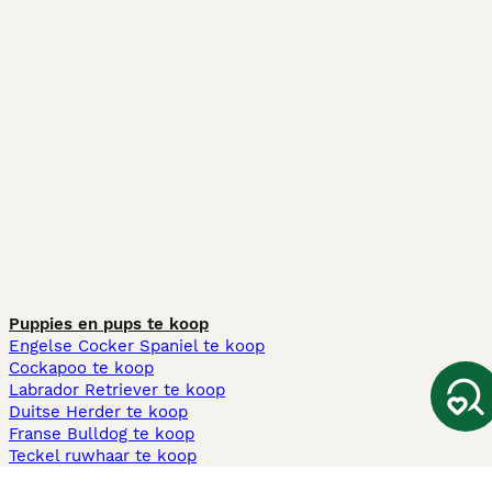
Puppies en pups te koop
Engelse Cocker Spaniel te koop
Cockapoo te koop
Labrador Retriever te koop
Duitse Herder te koop
Franse Bulldog te koop
Teckel ruwhaar te koop
Cavapoo te koop