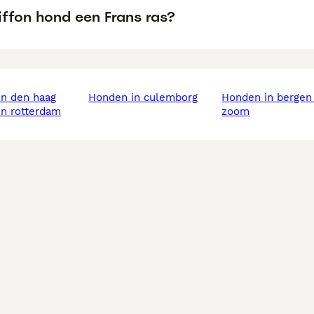
iffon hond een Frans ras?
in den haag
honden in culemborg
honden in bergen op
in rotterdam
zoom