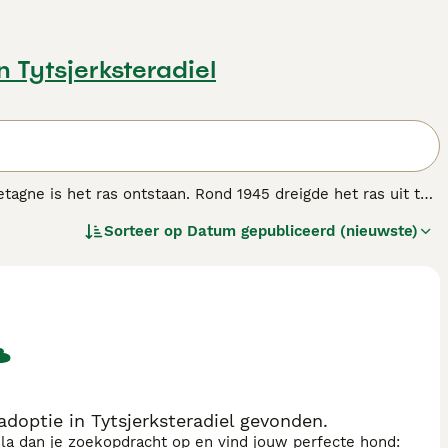
in Tytsjerksteradiel
tagne is het ras ontstaan. Rond 1945 dreigde het ras uit te
sterven. De Griffon Bleu de Gascogne is ontstaan uit een
Sorteer op
Datum gepubliceerd (nieuwste)
die vooral wordt gebruikt bij de hazenjacht.
ndenras.
optie in Tytsjerksteradiel gevonden.
sla dan je zoekopdracht op en vind jouw perfecte hond: