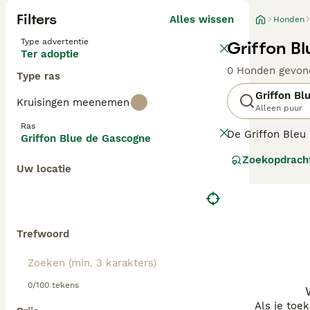
Filters
Alles wissen
Honden
Type advertentie
Griffon B
Ter adoptie
0 Honden gevon
Type ras
Griffon Bl
Kruisingen meenemen
Alleen puur
Ras
De Griffon Bleu 
Griffon Blue de Gascogne
sterven, door de
Zoekopdrach
kruising tussen 
Uw locatie
Lees onze Griff
Trefwoord
0/100 tekens
Als je toe