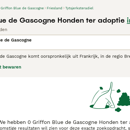
Griffon Blue de Gascogne
Friesland
Tytsjerksteradiel
lue de Gascogne Honden ter adoptie
den
ue de Gascogne
de Gascogne komt oorspronkelijk uit Frankrijk, in de regio Bre
 hulp van veel dierenliefhebbers is dit ras ontkomen aan uit
t bewaren
de Grand Bleu de Gascogne en Griffons. Het is een jachthond, 
on Bleu de Gascogne adviespagina voor informatie over dit ho
We hebben 0 Griffon Blue de Gascogne Honden ter ad
komstige resultaten wil zien voor deze exacte zoekopdracht, 