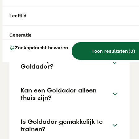
locatie.
Leeftijd
Wat is het karakter van een
Goldador?
Generatie
Zoekopdracht bewaren
Toon resultaten
(
0
)
Hoeveel jaar leeft een
Goldador?
Kan een Goldador alleen
thuis zijn?
Is Goldador gemakkelijk te
trainen?