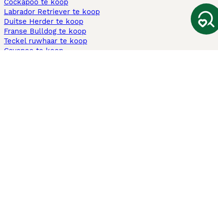
Cockapoo te koop
Labrador Retriever te koop
Duitse Herder te koop
Franse Bulldog te koop
Teckel ruwhaar te koop
Cavapoo te koop
Andere populaire pagina's
Honden te koop in Amsterdam
Pups te koop Limburg​
Pups te koop Friesland​
Honden te koop in Gelderland
Honden te koop in Den Haag
Honden te koop in Enschede
Adopteer hond in Nederland
Informatie
Over ons
Privacybeleid
Support
Pers