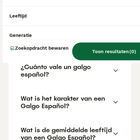
huisdier met een zachtaardig karakter
zoeken. Ze zijn aanpasbaar en gedijen vaak
goed in een kalm, liefdevol gezin.
Leeftijd
Wat is de prijs van een
Generatie
Galgo?
Zoekopdracht bewaren
Toon resultaten
(
0
)
¿Cuánto vale un galgo
español?
Wat is het karakter van een
Galgo Español?
Wat is de gemiddelde leeftijd
van een Galgo Español?