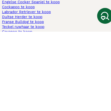
Engelse Cocker Spaniel te koop
Cockapoo te koop
Labrador Retriever te koop
Duitse Herder te koop
Franse Bulldog te koop
Teckel ruwhaar te koop
Cavapoo te koop
Andere populaire pagina's
Honden te koop in Amsterdam
Pups te koop Limburg​
Pups te koop Friesland​
Honden te koop in Gelderland
Honden te koop in Den Haag
Honden te koop in Enschede
Adopteer hond in Nederland
Informatie
Over ons
Privacybeleid
Support