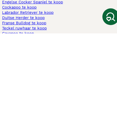
Engelse Cocker Spaniel te koop
Cockapoo te koop
Labrador Retriever te koop
Duitse Herder te koop
Franse Bulldog te koop
Teckel ruwhaar te koop
Cavapoo te koop
Andere populaire pagina's
Honden te koop in Amsterdam
Pups te koop Limburg​
Pups te koop Friesland​
Honden te koop in Gelderland
Honden te koop in Den Haag
Honden te koop in Enschede
Adopteer hond in Nederland
Informatie
Over ons
Privacybeleid
Support