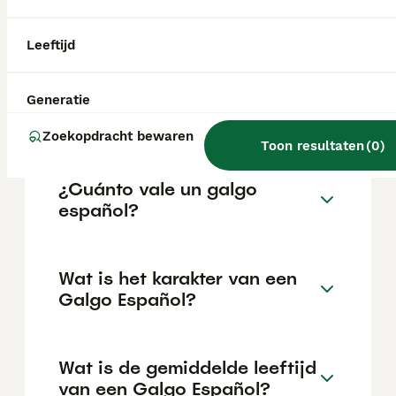
huisdier met een zachtaardig karakter
zoeken. Ze zijn aanpasbaar en gedijen vaak
goed in een kalm, liefdevol gezin.
Leeftijd
Wat is de prijs van een
Generatie
Galgo?
Zoekopdracht bewaren
Toon resultaten
(
0
)
¿Cuánto vale un galgo
español?
Wat is het karakter van een
Galgo Español?
Wat is de gemiddelde leeftijd
van een Galgo Español?