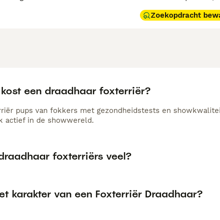
Zoekopdracht bew
kost een draadhaar foxterriër?
rriër pups van fokkers met gezondheidstests en showkwaliteit
k actief in de showwereld.
draadhaar foxterriërs veel?
et karakter van een Foxterriër Draadhaar?