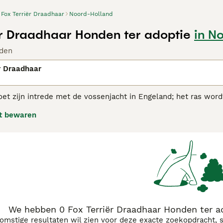
Fox Terriër Draadhaar
Noord-Holland
ër Draadhaar Honden ter adoptie
in N
den
r Draadhaar
oet zijn intrede met de vossenjacht in Engeland; het ras wordt
jachttaferelen uit de 16e en 17e eeuw.
t bewaren
rriër adviespagina voor informatie over dit hondenras.
We hebben 0 Fox Terriër Draadhaar Honden ter a
komstige resultaten wil zien voor deze exacte zoekopdracht, 