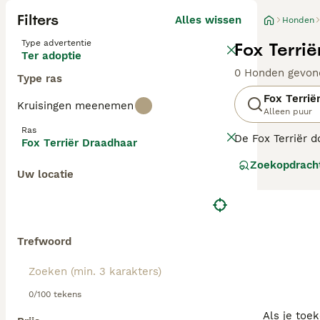
Filters
Alles wissen
Honden
Type advertentie
Fox Terri
Ter adoptie
0 Honden gevon
Type ras
Fox Terrië
Kruisingen meenemen
Alleen puur
Ras
De Fox Terriër d
Fox Terriër Draadhaar
komt al voor op 
Zoekopdrach
Uw locatie
Lees onze Fox Te
Trefwoord
0/100 tekens
Als je toe