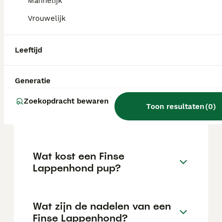
temperament. Ze kunnen goed overweg met
Mannelijk
kinderen en andere huisdieren, zijn trainbaar
Vrouwelijk
maar hebben ook een onafhankelijke kant.
Leeftijd
Kan een Finse Lappenhond
alleen zijn?
Generatie
Zoekopdracht bewaren
Hoeveel Finse lappenhonden
Toon resultaten
(
0
)
zijn er in Nederland?
Wat kost een Finse
Lappenhond pup?
Wat zijn de nadelen van een
Finse Lappenhond?