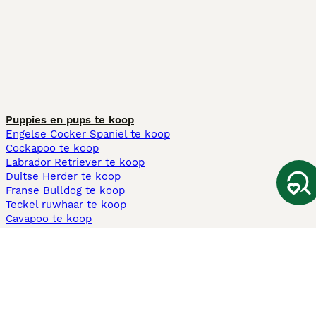
Puppies en pups te koop
Engelse Cocker Spaniel te koop
Cockapoo te koop
Labrador Retriever te koop
Duitse Herder te koop
Franse Bulldog te koop
Teckel ruwhaar te koop
Cavapoo te koop
Andere populaire pagina's
Honden te koop in Amsterdam
Pups te koop Limburg​
Pups te koop Friesland​
Honden te koop in Gelderland