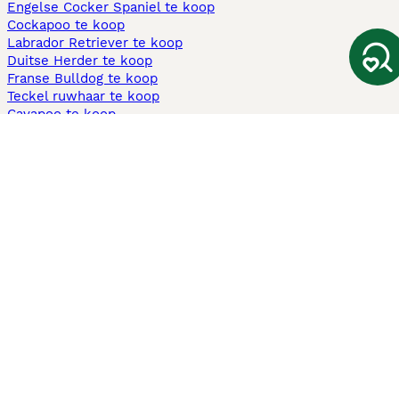
Engelse Cocker Spaniel te koop
Cockapoo te koop
Labrador Retriever te koop
Duitse Herder te koop
Franse Bulldog te koop
Teckel ruwhaar te koop
Cavapoo te koop
Andere populaire pagina's
Honden te koop in Amsterdam
Pups te koop Limburg​
Pups te koop Friesland​
Honden te koop in Gelderland
Honden te koop in Den Haag
Honden te koop in Enschede
Adopteer hond in Nederland
Informatie
Over ons
Privacybeleid
Support