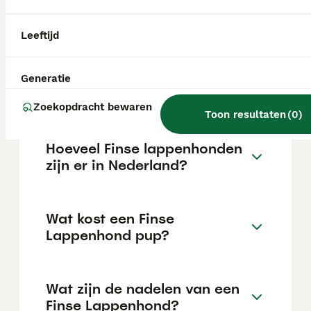
temperament. Ze kunnen goed overweg met
kinderen en andere huisdieren, zijn trainbaar
maar hebben ook een onafhankelijke kant.
Leeftijd
Kan een Finse Lappenhond
Generatie
alleen zijn?
Zoekopdracht bewaren
Toon resultaten
(
0
)
Hoeveel Finse lappenhonden
zijn er in Nederland?
Wat kost een Finse
Lappenhond pup?
Wat zijn de nadelen van een
Finse Lappenhond?