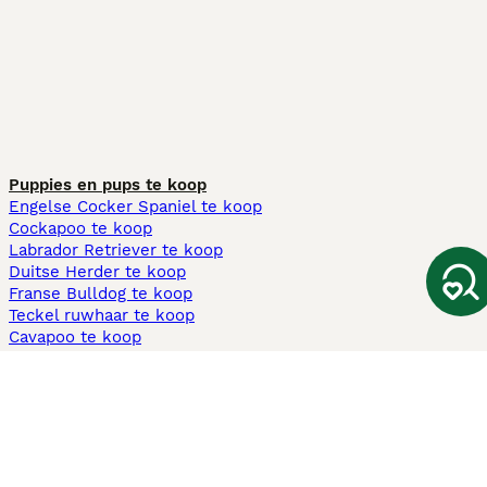
Puppies en pups te koop
Engelse Cocker Spaniel te koop
Cockapoo te koop
Labrador Retriever te koop
Duitse Herder te koop
Franse Bulldog te koop
Teckel ruwhaar te koop
Cavapoo te koop
Andere populaire pagina's
Honden te koop in Amsterdam
Pups te koop Limburg​
Pups te koop Friesland​
Honden te koop in Gelderland