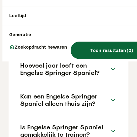
de €890 maar dit kan variëren afhankelijk
van factoren zoals de stamboom, de
reputatie van de fokker en de locatie.
Leeftijd
Wat is het karakter van een
Generatie
Engelse Springer Spaniel?
Zoekopdracht bewaren
Toon resultaten
(
0
)
Hoeveel jaar leeft een
Engelse Springer Spaniel?
Kan een Engelse Springer
Spaniel alleen thuis zijn?
Is Engelse Springer Spaniel
gemakkelijk te trainen?