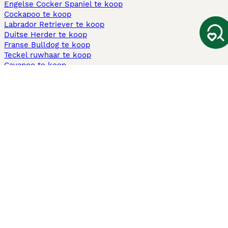
Engelse Cocker Spaniel te koop
Cockapoo te koop
Labrador Retriever te koop
Duitse Herder te koop
Franse Bulldog te koop
Teckel ruwhaar te koop
Cavapoo te koop
Andere populaire pagina's
Honden te koop in Amsterdam
Pups te koop Limburg​
Pups te koop Friesland​
Honden te koop in Gelderland
Honden te koop in Den Haag
Honden te koop in Enschede
Adopteer hond in Nederland
Informatie
Over ons
Privacybeleid
Support