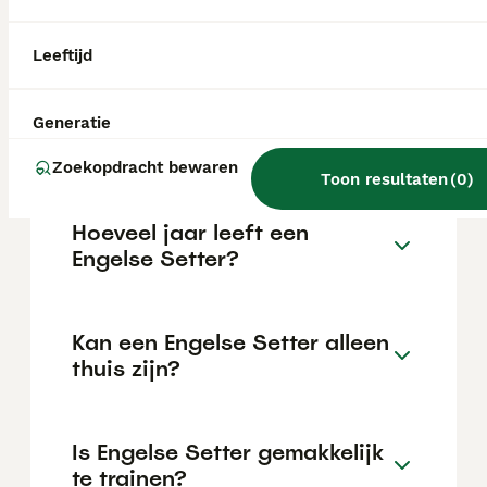
kan variëren afhankelijk van factoren zoals
de stamboom, de reputatie van de fokker en
de locatie.
Leeftijd
Wat is het karakter van een
Generatie
Engelse Setter?
Zoekopdracht bewaren
Toon resultaten
(
0
)
Hoeveel jaar leeft een
Engelse Setter?
Kan een Engelse Setter alleen
thuis zijn?
Is Engelse Setter gemakkelijk
te trainen?