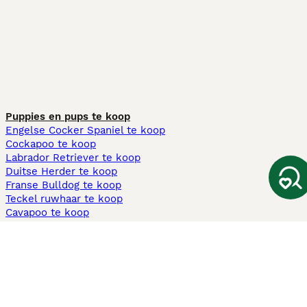
Puppies en pups te koop
Engelse Cocker Spaniel te koop
Cockapoo te koop
Labrador Retriever te koop
Duitse Herder te koop
Franse Bulldog te koop
Teckel ruwhaar te koop
Cavapoo te koop
Andere populaire pagina's
Honden te koop in Amsterdam
Pups te koop Limburg​
Pups te koop Friesland​
Honden te koop in Gelderland