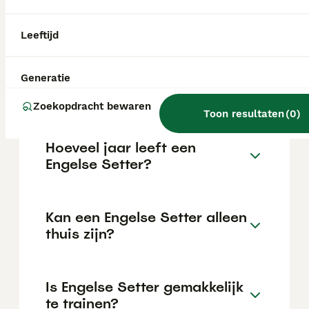
kan variëren afhankelijk van factoren zoals
de stamboom, de reputatie van de fokker en
de locatie.
Leeftijd
Wat is het karakter van een
Generatie
Engelse Setter?
Zoekopdracht bewaren
Toon resultaten
(
0
)
Hoeveel jaar leeft een
Engelse Setter?
Kan een Engelse Setter alleen
thuis zijn?
Is Engelse Setter gemakkelijk
te trainen?