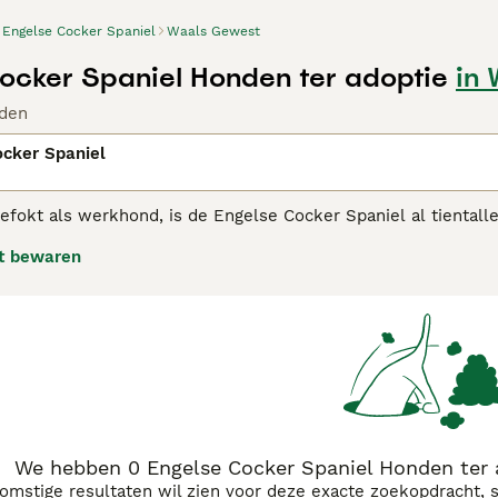
Engelse Cocker Spaniel
Waals Gewest
ocker Spaniel Honden ter adoptie
in
den
ocker Spaniel
efokt als werkhond, is de Engelse Cocker Spaniel al tientall
ijk. In de loop der jaren heeft het ras ook naam gemaakt in 
t bewaren
zijn vrolijke, energieke honden die zich goed aanpassen aan
hebben een vriendelijk, geduldig en loyaal karakter en zijn h
nnen.
r Spaniel
adviespagina voor informatie over dit hondenras.
We hebben 0 Engelse Cocker Spaniel Honden ter 
komstige resultaten wil zien voor deze exacte zoekopdracht, 