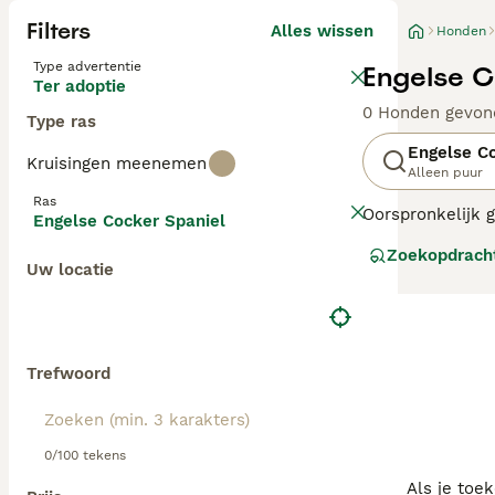
Filters
Alles wissen
Honden
Type advertentie
Engelse C
Ter adoptie
0 Honden gevon
Type ras
Engelse C
Kruisingen meenemen
Alleen puur
Ras
Oorspronkelijk g
Engelse Cocker Spaniel
Verenigd Koninkr
Zoekopdrach
gezinshond. Het 
Uw locatie
intelligent, ze 
landschap verke
Lees onze
Cocke
Trefwoord
0/100 tekens
Als je toe