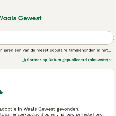
 Waals Gewest
en jaren een van de meest populaire familiehonden in het
veel andere landen over de hele wereld, zowel als werk- als
Sorteer op
Datum gepubliceerd (nieuwste)
 de meeste levensstijlen. Cockers zijn buitengewoon
et gelukkigste wanneer ze met hun neus een tuin, park of
adoptie in Waals Gewest gevonden.
sla dan je zoekopdracht op en vind jouw perfecte hond: