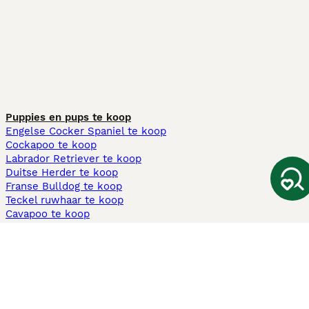
Puppies en pups te koop
Engelse Cocker Spaniel te koop
Cockapoo te koop
Labrador Retriever te koop
Duitse Herder te koop
Franse Bulldog te koop
Teckel ruwhaar te koop
Cavapoo te koop
Andere populaire pagina's
Honden te koop in Amsterdam
Pups te koop Limburg​
Pups te koop Friesland​
Honden te koop in Gelderland