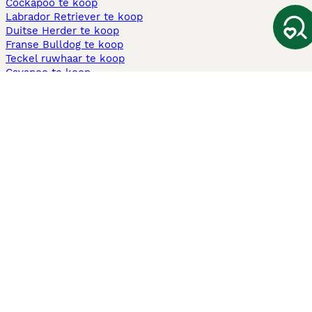
Cockapoo te koop
Labrador Retriever te koop
Duitse Herder te koop
Franse Bulldog te koop
Teckel ruwhaar te koop
Cavapoo te koop
Andere populaire pagina's
Honden te koop in Amsterdam
Pups te koop Limburg​
Pups te koop Friesland​
Honden te koop in Gelderland
Honden te koop in Den Haag
Honden te koop in Enschede
Adopteer hond in Nederland
Informatie
Over ons
Privacybeleid
Support
Pers